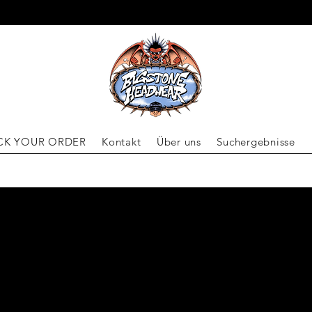
VERSCHICKEN WELTWEIT
CK YOUR ORDER
Kontakt
Über uns
Suchergebnisse
R ÜBER BIGSTONE
DWEAR ERFAHREN