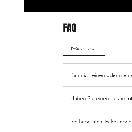
FAQ
FAQs einrichten
Kann ich einen oder mehr
Ja, Sie können gekaufte Arti
des Rücksendegrunds und der
Haben Sie einen bestimm
Vielleicht haben wir den Hut
fragen Sie nach, ob wir ihn h
Ich habe mein Paket noch 
melden uns bei Ihnen.