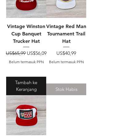
Vintage Winston
Vintage Red Man
Cup Banquet
Tournament Trail
Trucker Hat
Hat
Harga Reguler
Harga Promosi
Harga
US$65,99
US$56,09
US$40,99
Belum termasuk PPN
Belum termasuk PPN
Tambah ke
Keranjang
Stok Habis