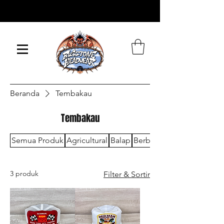
KAMI MENGIRIM KE
SELURUH DUNIA
Beranda
Tembakau
Tembakau
Semua Produk
Agricultural
Balap
Berburu / Senjata
3 produk
Filter & Sortir