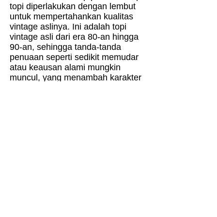
topi diperlakukan dengan lembut
untuk mempertahankan kualitas
vintage aslinya. Ini adalah topi
vintage asli dari era 80-an hingga
90-an, sehingga tanda-tanda
penuaan seperti sedikit memudar
atau keausan alami mungkin
muncul, yang menambah karakter
uniknya. Harap periksa foto dan
deskripsi untuk detailnya sebelum
membeli. Pengembalian dapat
dilakukan dalam waktu 30 hari
setelah pembelian; pembeli
bertanggung jawab atas biaya
pengiriman pengembalian. Beli
beberapa topi dan biaya
pengiriman akan disesuaikan
secara otomatis saat pembayaran.
Informasi Produk
Tanya Jawab Umum