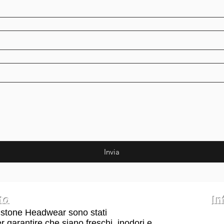
Invia
to
In
Bigstone Headwear sono stati
Doma
Spedi
 garantire che siano freschi, inodori e
Polit