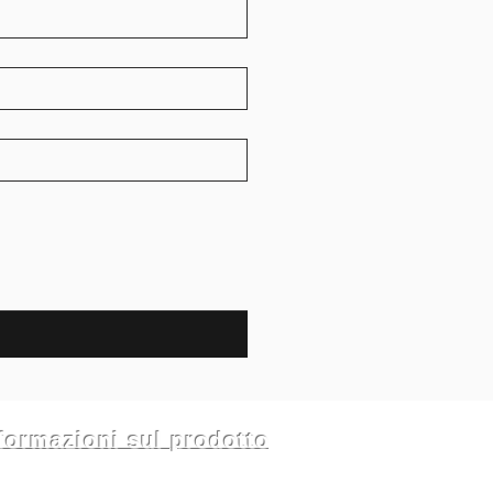
formazioni sul prodotto
nde frequenti
zioni e resi
ica del negozio