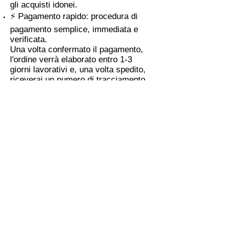
gli acquisti idonei.
⚡ Pagamento rapido: procedura di
pagamento semplice, immediata e
verificata.
Una volta confermato il pagamento,
l'ordine verrà elaborato entro 1-3
giorni lavorativi e, una volta spedito,
riceverai un numero di tracciamento.
Informazioni sul prodotto
Tutti i cappelli disponibili da
Bigstone Headwear sono stati
accuratamente puliti a mano per
garantire che siano freschi, inodori
e pronti da indossare. Ogni pezzo
è trattato con cura per preservare
la sua originale qualità vintage. Si
tratta di autentici cappelli vintage
degli anni '80-'90, quindi
potrebbero presentare piccoli
segni del tempo, come un leggero