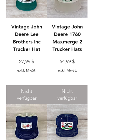
Vintage John
Vintage John
Deere Lee
Deere 1760
Brothers Inc
Maxmerge 2
Trucker Hat
Trucker Hats
Preis
Preis
27,99 $
54,99 $
exkl. MwSt.
exkl. MwSt.
Nicht
Nicht
verfügbar
verfügbar