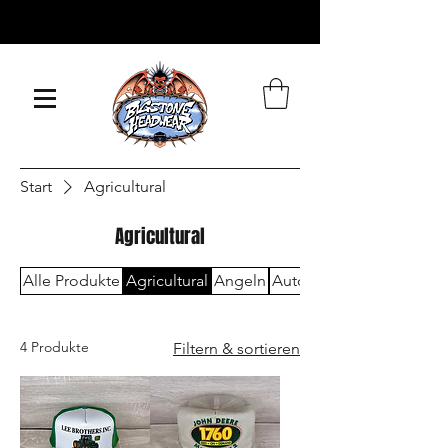
WIR VERSCHICKEN
WELTWEIT
Start
Agricultural
Agricultural
Alle Produkte
Agricultural
Angeln
Automobilindustrie
4 Produkte
Filtern & sortieren