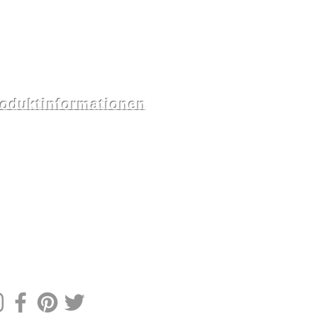
oduktinformationen
ig gestellte Fragen
and & Retouren
-Richtlinien
 uns
aktieren Sie uns
s
OLGEN SIE UNS