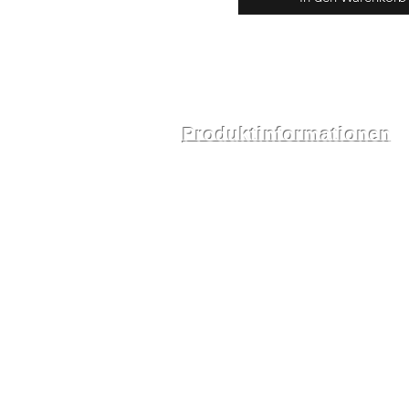
Produktinformationen
Alle bei Bigstone Headwear erh
Hand gereinigt, um sicherzustel
sofort einsatzbereit sind. Jed
seine ursprüngliche Vintage-Qu
authentische Vintage-Hüte aus
können leichte Altersspuren wi
Abnutzung auftreten, die ihren 
Bitte überprüfen Sie vor dem K
Details. Rücksendungen werde
Kauf akzeptiert; die Kosten für
Beim Kauf mehrerer Hüte werd
der Kasse angepasst.