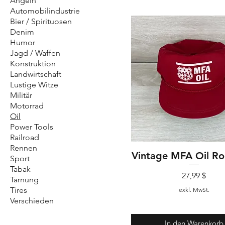
Angeln
Automobilindustrie
Bier / Spirituosen
Denim
Humor
Jagd / Waffen
Konstruktion
Landwirtschaft
Lustige Witze
Militär
Motorrad
Oil
Power Tools
Railroad
Rennen
Vintage MFA Oil R
Schnellansicht
Sport
Tabak
Preis
27,99 $
Tarnung
Tires
exkl. MwSt.
Verschieden
In den Warenkorb