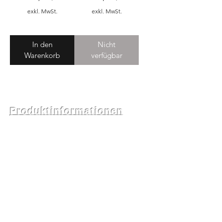
exkl. MwSt.
exkl. MwSt.
In den
Nicht
Warenkorb
verfügbar
Produktinformationen
Alle bei Bigstone Headwear
erhältlichen Hüte wurden sorgfältig
von Hand gereinigt, um
sicherzustellen, dass sie frisch,
geruchsfrei und sofort
einsatzbereit sind. Jedes Stück
wird schonend behandelt, um
seine ursprüngliche Vintage-
Qualität zu erhalten. Da es sich um
authentische Vintage-Hüte aus