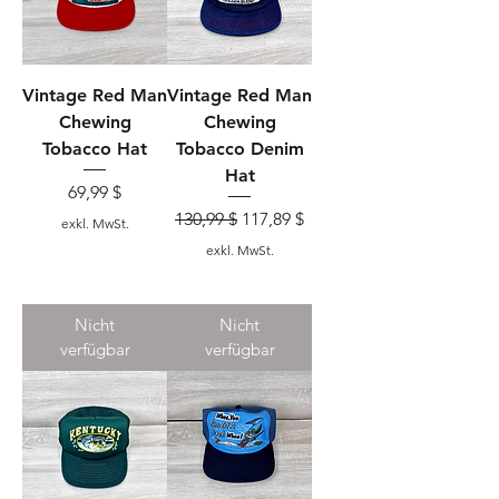
Vintage Red Man
Vintage Red Man
Chewing
Chewing
Tobacco Hat
Tobacco Denim
Hat
Preis
69,99 $
Standardpreis
Sale-Preis
130,99 $
117,89 $
exkl. MwSt.
exkl. MwSt.
Nicht
Nicht
verfügbar
verfügbar