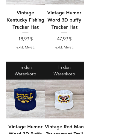
Vintage
Vintage Humor
Kentucky Fishing
Word 3D puffy
Trucker Hat
Trucker Hat
Preis
Preis
18,99 $
47,99 $
exkl. MwSt.
exkl. MwSt.
In den
In den
Warenkorb
Warenkorb
Vintage Humor
Vintage Red Man
Word 3D Puffy
Tournament Trail