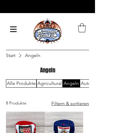
WIR VERSCHICKEN
WELTWEIT
Start
Angeln
Angeln
Alle Produkte
Agricultural
Angeln
Automobilindustrie
8 Produkte
Filtern & sortieren