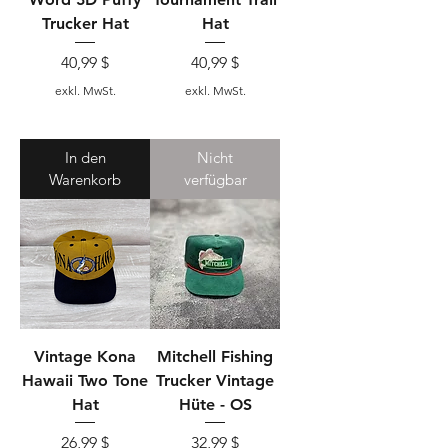
Trucker Hat
Hat
Preis
Preis
40,99 $
40,99 $
exkl. MwSt.
exkl. MwSt.
In den
Nicht
Warenkorb
verfügbar
Vintage Kona
Mitchell Fishing
Hawaii Two Tone
Trucker Vintage
Hat
Hüte - OS
Preis
Preis
26,99 $
32,99 $