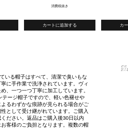
消費税抜き
カートに追加する
カ
製
よく
で取り扱っている帽子はすべて、清潔で臭いもな
配送
丁寧に手作業で洗浄されています。ヴィ
スト
私た
ため、一つ一つ丁寧に加工しています。
お問
ブロ
ィンテージ帽子ですので、軽い色褪せや
によるわずかな痕跡が見られる場合がご
個性として受け継がれています。ご購入
ください。返品はご購入後30日以内
はお客様のご負担となります。複数の帽