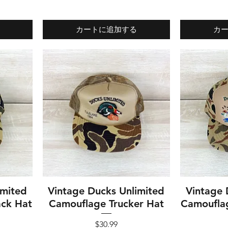
カートに追加する
カ
imited
Vintage Ducks Unlimited
クイックビュー
Vintage 
ク
ck Hat
Camouflage Trucker Hat
Camoufla
価格
$30.99