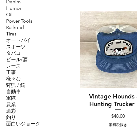
Denim
Humor
Oil
Power Tools
Railroad
Tires
オートバイ
スポーツ
タバコ
ビール/酒
レース
工事
様々な
狩猟 / 銃
自動車
Vintage Hounds
クイックビュー
軍隊
Hunting Trucker
農業
迷彩
価格
$48.00
釣り
面白いジョーク
消費税抜き