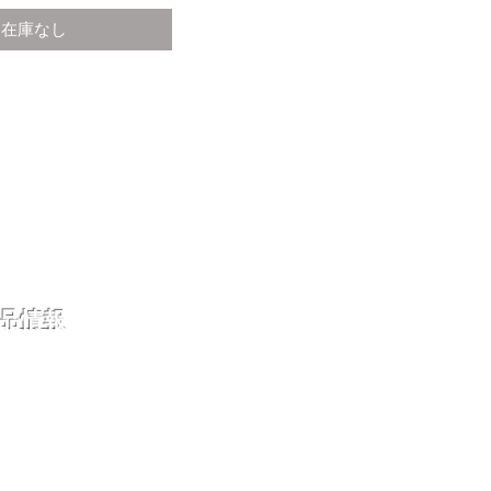
在庫なし
品情報
ある質問
と返品
アポリシー
ちについて
い合わせ
グ